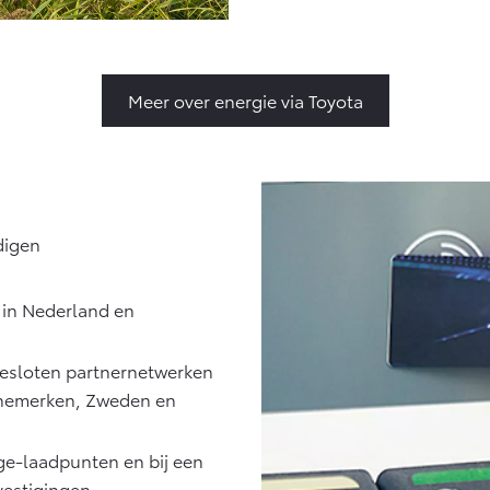
Meer over energie via Toyota
digen
 in Nederland en
gesloten partnernetwerken
 Denemerken, Zweden en
rge-laadpunten en bij een
vestigingen.