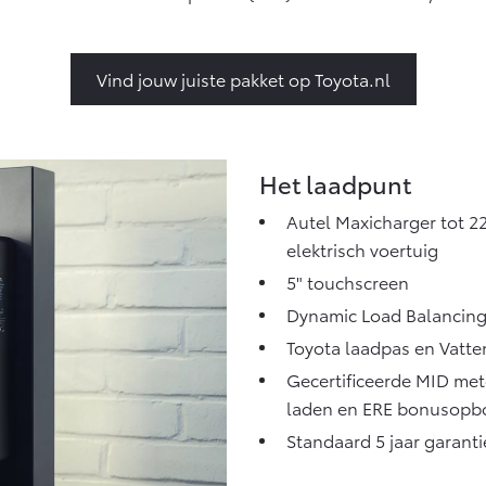
Vanaf € 27.945,-
Vanaf € 37.500,-
V
Hilux (excl. BTW)
Land Cruiser (excl.
OOK ALS BATTERIJ-
Vind jouw juiste pakket op Toyota.nl
BTW)
ELEKTRISCH
Het laadpunt
Autel Maxicharger tot 
Vanaf € 56.570,-
Vanaf € 89.986,-
elektrisch voertuig
5" touchscreen
Dynamic Load Balancin
Toyota laadpas en Vatte
Gecertificeerde MID mete
laden en ERE bonusop
Standaard 5 jaar garanti