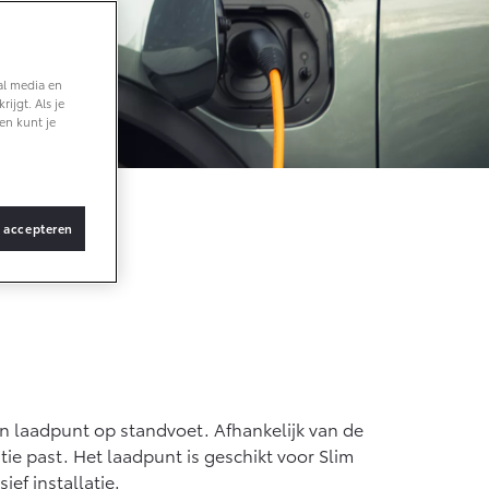
anaf € 36.495,-
al media en
ijgt. Als je
Z4X Touring
en kunt je
ATTERIJ-ELEKTRISCH
s accepteren
anaf € 48.995,-
roace Verso
ATTERIJ-ELEKTRISCH
en laadpunt op standvoet. Afhankelijk van de
tie past. Het laadpunt is geschikt voor Slim
ef installatie.