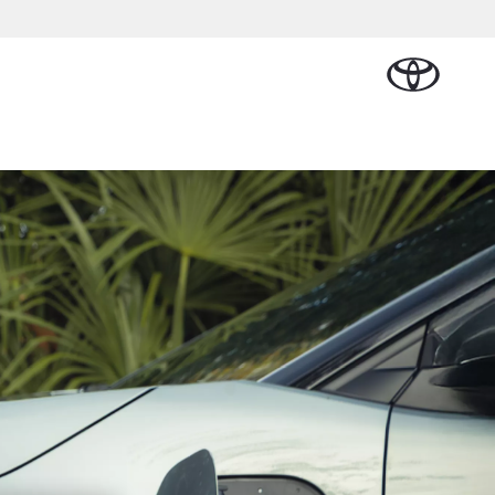
Plan een proefrit
Schade melden
Contact en
Plan een
Onderdelen &
Oplaadservice
Bedrijfswagens
Route
proefrit
rban Cruiser
Accessoires
ATTERIJ-ELEKTRISCH
Vraag een brochure aan
Werkplaatsafspraak
lan
l Lease
Thuislaadpakketten
Bedrijfswagens op
Vraag een
maken
Onderdelen
maat
brochure
nal Lease
Laadpas
aan
Accessoires
Financieren of
Bekijk de verwachte
Energie en slim
Contact en
modellen
leasen
Route
Banden
laden
Contact en
Verzekeren
anaf € 32.995,-
Route
oyota C-HR
OK ALS PLUG-IN
YBRIDE