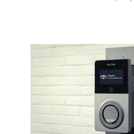
Vanaf € 76.695,-
Proace Max (excl.
BTW)
OOK ALS BATTERIJ-
ELEKTRISCH
Vanaf € 46.301,-