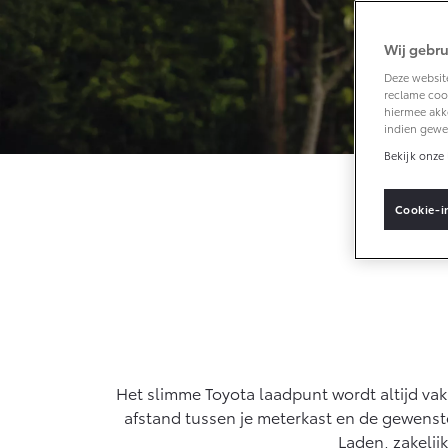
Wij gebru
Vanaf € 33.495,-
Deze website
reclame cook
Toyota C-HR+
hiermee akk
BATTERIJ-ELEKTRISCH
indien gewe
Bekijk onze 
Cookie-i
Vanaf € 37.995,-
Mirai
WATERSTOF-
ELEKTRISCH
Het slimme Toyota laadpunt wordt altijd vak
afstand tussen je meterkast en de gewenste 
Laden, zakelij