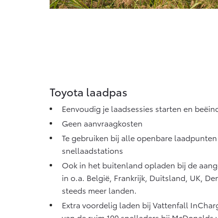
Toyota laadpas
Eenvoudig je laadsessies starten en beëin
Geen aanvraagkosten
Te gebruiken bij alle openbare laadpunten
snellaadstations
Ook in het buitenland opladen bij de aan
in o.a. België, Frankrijk, Duitsland, UK,
steeds meer landen.
Extra voordelig laden bij Vattenfall InCha
van de ruim 100 snelladers bij McDonalds 