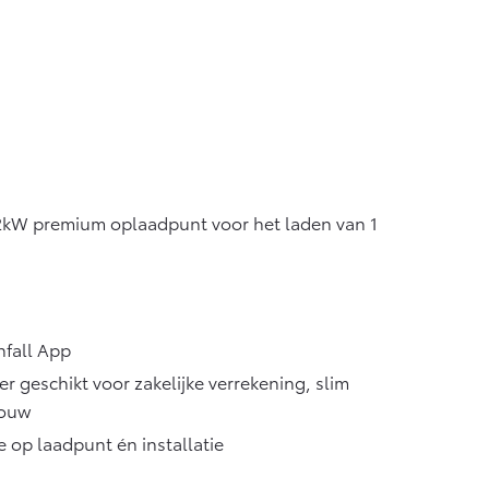
anaf € 55.950,-
22kW premium oplaadpunt voor het laden van 1
g
nfall App
r geschikt voor zakelijke verrekening, slim
bouw
e op laadpunt én installatie