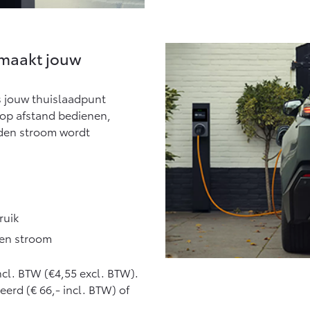
 maakt jouw
s jouw thuislaadpunt
op afstand bedienen,
aden stroom wordt
ruik
den stroom
l. BTW (€4,55 excl. BTW).
eerd (€ 66,- incl. BTW) of