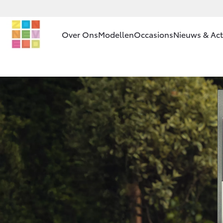
Over Ons
Modellen
Occasions
Nieuws & Act
Ons bedrijf
Aygo X
HYBRIDE
Ons bedrijf
Onze
medewerkers
Contact en
Route
Vanaf € 23.750,-
Vacatures
Corolla Hatchback
Klantbeoordelingen
HYBRIDE
Inkoop