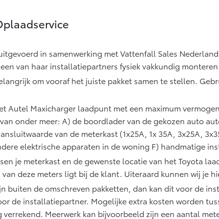
plaadservice
uitgevoerd in samenwerking met Vattenfall Sales Nederland
een van haar installatiepartners fysiek vakkundig monteren
elangrijk om vooraf het juiste pakket samen te stellen. Ge
het Autel Maxicharger laadpunt met een maximum vermogen
f van onder meer: A) de boordlader van de gekozen auto aut
ansluitwaarde van de meterkast (1x25A, 1x 35A, 3x25A, 3x3
andere elektrische apparaten in de woning F) handmatige ins
n je meterkast en de gewenste locatie van het Toyota laadp
van deze meters ligt bij de klant. Uiteraard kunnen wij je hie
n buiten de omschreven pakketten, dan kan dit voor de insta
r de installatiepartner. Mogelijke extra kosten worden tusse
verrekend. Meerwerk kan bijvoorbeeld zijn een aantal mete