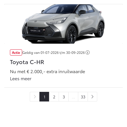
Actie
Geldig van
01-07-2026
t/m
30-09-2026
Toyota C-HR
Nu met € 2.000,- extra inruilwaarde
Lees meer
1
2
3
...
33