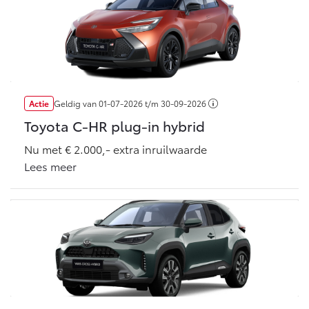
Vanaf € 46.301,-
Vanaf € 56.570,-
Land Cruiser (excl. BTW)
Actie
Geldig van
01-07-2026
t/m
30-09-2026
Toyota C-HR plug-in hybrid
Nu met € 2.000,- extra inruilwaarde
Lees meer
Vanaf € 89.986,-