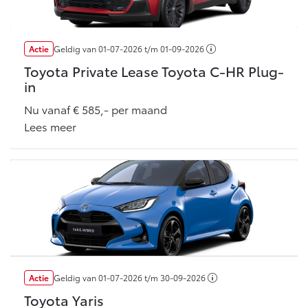
Multimedia
Connected check
Navigatie updates
bZ4X
bZ4X Touring
Actie
Geldig van
01-07-2026
t/m
01-09-2026
BATTERIJ-ELEKTRISCH
BATTERIJ-ELEKTRISCH
Toyota Private Lease Toyota C-HR Plug-
in
Nu vanaf € 585,- per maand
Lees meer
Vanaf € 39.995,-
Vanaf € 48.995,-
Mirai
Proace City (excl. BTW)
WATERSTOF-ELEKTRISCH
OOK ALS BATTERIJ-
ELEKTRISCH
Actie
Geldig van
01-07-2026
t/m
30-09-2026
Toyota Yaris