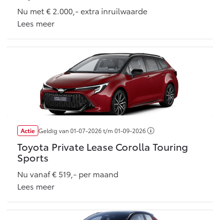
Vanaf € 76.695,-
Vanaf € 27.945,-
Nu met € 2.000,- extra inruilwaarde
Lees meer
Proace (excl. BTW)
Proace Verso
OOK ALS BATTERIJ-
BATTERIJ-ELEKTRISCH
ELEKTRISCH
Vanaf € 37.500,-
Vanaf € 55.950,-
Actie
Geldig van
01-07-2026
t/m
01-09-2026
Toyota Private Lease Corolla Touring
Proace Max (excl. BTW)
Hilux (excl. BTW)
Sports
OOK ALS BATTERIJ-
OOK ALS BATTERIJ-
ELEKTRISCH
ELEKTRISCH
Nu vanaf € 519,- per maand
Lees meer