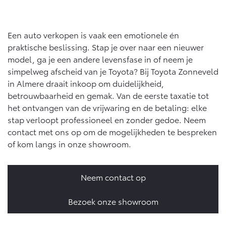
Yaris Cross
Urban Cruiser
Werkplaatsafspraak
Zakelijk
HYBRIDE
BATTERIJ-ELEKTRISCH
Private Lease
Een auto verkopen is vaak een emotionele én
Onderhoud op Maat
praktische beslissing. Stap je over naar een nieuwer
APK
Wat is Private Lease?
model, ga je een andere levensfase in of neem je
Zakelijk
Werkplaatsafspraak maken
Airco check
simpelweg afscheid van je Toyota? Bij Toyota Zonneveld
Bereken je maandbedrag
Vakantiecheck
in Almere draait inkoop om duidelijkheid,
Private Lease voor ZZP
Toyota voor de zaak
Contact en Route
betrouwbaarheid en gemak. Van de eerste taxatie tot
Hybride Zekerheid Controle
Vanaf € 31.895,-
Vanaf € 32.995,-
Leaserijder
het ontvangen van de vrijwaring en de betaling: elke
Toyota handleidingen
ZZP
stap verloopt professioneel en zonder gedoe. Neem
Financieren
Schade melden
Toyota Service Informatie (SIL)
contact met ons op om de mogelijkheden te bespreken
Wagenparkbeheer
Corolla Hatchback
Corolla Touring Sports
of kom langs in onze showroom.
HYBRIDE
HYBRIDE
Toyota Betaalplan
Plan een proefrit
Schade & Garantie
Leasen
Neem contact op
Vraag een brochure aan
Oplaadservice
Toyota Pechhulp
Financial Lease
Schade & Glasherstel
Bezoek onze showroom
Thuislaadpakketten
Operational Lease
Bekijk de verwachte modellen
10 jaar Toyota garantie
Vanaf € 33.495,-
Vanaf € 35.495,-
Laadpas