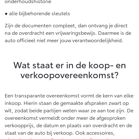
onderhoudshistorie
Vanaf € 46.301,-
Vanaf € 56.570,-
● alle bijbehorende sleutels
Zijn de documenten compleet, dan ontvang je direct
Land Cruiser (excl. BTW)
na de overdracht een vrijwaringsbewijs. Daarmee is de
auto officieel niet meer jouw verantwoordelijkheid.
Wat staat er in de koop- en
verkoopovereenkomst?
Vanaf € 89.986,-
Een transparante overeenkomst vormt de kern van elke
inkoop. Hierin staan de gemaakte afspraken zwart op
wit, zodat beide partijen weten waar ze aan toe zijn. De
overeenkomst vermeldt onder meer de afgesproken
verkoopprijs, de datum en plaats van overdracht en de
staat van de auto bij verkoop. Ook accessoires,