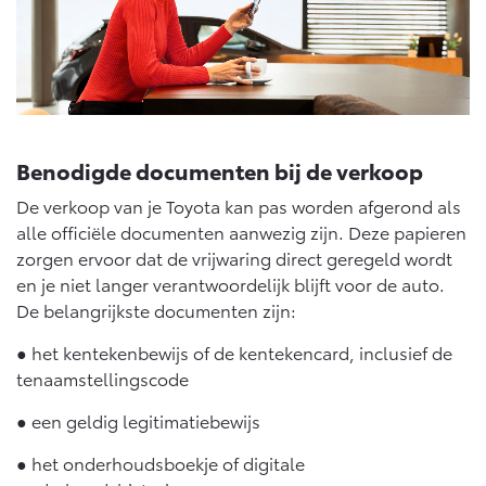
Vanaf € 76.695,-
Vanaf € 27.945,-
Proace (excl. BTW)
Proace Verso
OOK ALS BATTERIJ-
BATTERIJ-ELEKTRISCH
ELEKTRISCH
Benodigde documenten bij de verkoop
De verkoop van je Toyota kan pas worden afgerond als
alle officiële documenten aanwezig zijn. Deze papieren
Vanaf € 37.500,-
Vanaf € 55.950,-
zorgen ervoor dat de vrijwaring direct geregeld wordt
en je niet langer verantwoordelijk blijft voor de auto.
De belangrijkste documenten zijn:
Proace Max (excl. BTW)
Hilux (excl. BTW)
OOK ALS BATTERIJ-
OOK ALS BATTERIJ-
● het kentekenbewijs of de kentekencard, inclusief de
ELEKTRISCH
ELEKTRISCH
tenaamstellingscode
● een geldig legitimatiebewijs
● het onderhoudsboekje of digitale