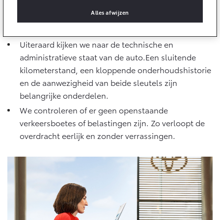
Multimedia
De auto moet volledig jouw eigendom zijn. Zo moet
Alles afwijzen
Connected check
een leasecontract of financiering eerst afgelost of
Navigatie updates
overgedragen worden.
bZ4X
bZ4X Touring
BATTERIJ-ELEKTRISCH
BATTERIJ-ELEKTRISCH
Uiteraard kijken we naar de technische en
administratieve staat van de auto.Een sluitende
kilometerstand, een kloppende onderhoudshistorie
en de aanwezigheid van beide sleutels zijn
belangrijke onderdelen.
Vanaf € 39.995,-
Vanaf € 48.995,-
We controleren of er geen openstaande
verkeersboetes of belastingen zijn. Zo verloopt de
overdracht eerlijk en zonder verrassingen.
Mirai
Proace City (excl. BTW)
WATERSTOF-ELEKTRISCH
OOK ALS BATTERIJ-
ELEKTRISCH