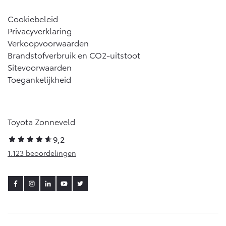
Vanaf € 46.301,-
Vanaf € 56.570,-
Cookiebeleid
Privacyverklaring
Verkoopvoorwaarden
Land Cruiser (excl. BTW)
Brandstofverbruik en CO2-uitstoot
Sitevoorwaarden
Toegankelijkheid
Toyota Zonneveld
Vanaf € 89.986,-
9,2
1.123 beoordelingen