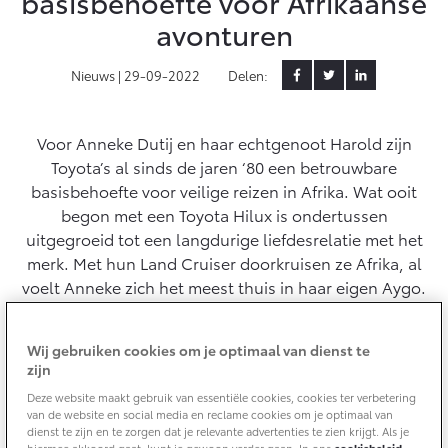
basisbehoefte voor Afrikaanse
avonturen
Yaris Cross
Urban Cruiser
Werkplaatsafspraak
Zakelijk
HYBRIDE
BATTERIJ-ELEKTRISCH
Private Lease
Nieuws |
29-09-2022
Delen:
Onderhoud op Maat
APK
Wat is Private Lease?
Zakelijk
Werkplaatsafspraak maken
Airco check
Voor Anneke Dutij en haar echtgenoot Harold zijn
Bereken je maandbedrag
Vakantiecheck
Toyota’s al sinds de jaren ‘80 een betrouwbare
Private Lease voor ZZP
Toyota voor de zaak
Contact en Route
basisbehoefte voor veilige reizen in Afrika. Wat ooit
Hybride Zekerheid Controle
Vanaf € 31.895,-
Vanaf € 32.995,-
Leaserijder
begon met een Toyota Hilux is ondertussen
Toyota handleidingen
ZZP
uitgegroeid tot een langdurige liefdesrelatie met het
Financieren
Schade melden
Toyota Service Informatie (SIL)
merk. Met hun Land Cruiser doorkruisen ze Afrika, al
Wagenparkbeheer
Corolla Hatchback
Corolla Touring Sports
voelt Anneke zich het meest thuis in haar eigen Aygo.
HYBRIDE
HYBRIDE
Toyota Betaalplan
Plan een proefrit
Schade & Garantie
Leasen
Wij gebruiken cookies om je optimaal van dienst te
Vraag een brochure aan
Oplaadservice
Toyota Pechhulp
zijn
Financial Lease
Schade & Glasherstel
Deze website maakt gebruik van essentiële cookies, cookies ter verbetering
Thuislaadpakketten
Operational Lease
van de website en social media en reclame cookies om je optimaal van
Bekijk de verwachte modellen
10 jaar Toyota garantie
Vanaf € 33.495,-
Vanaf € 35.495,-
dienst te zijn en te zorgen dat je relevante advertenties te zien krijgt. Als je
Laadpas
hiermee akkoord gaat, kunt je gewoon verder gaan. In ons
cookiebeleid