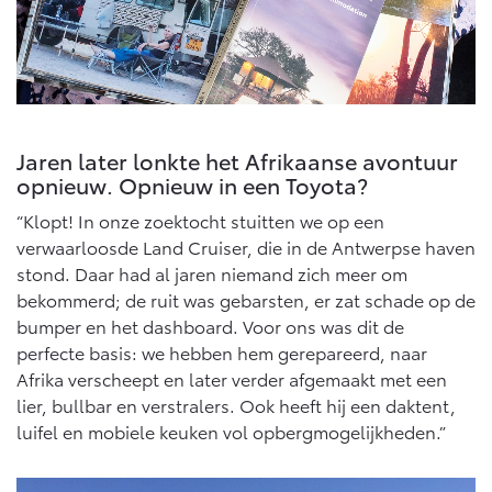
Vanaf € 46.301,-
Vanaf € 56.570,-
Land Cruiser (excl. BTW)
Jaren later lonkte het Afrikaanse avontuur
opnieuw. Opnieuw in een Toyota?
“Klopt! In onze zoektocht stuitten we op een
verwaarloosde Land Cruiser, die in de Antwerpse haven
Vanaf € 89.986,-
stond. Daar had al jaren niemand zich meer om
bekommerd; de ruit was gebarsten, er zat schade op de
bumper en het dashboard. Voor ons was dit de
perfecte basis: we hebben hem gerepareerd, naar
Afrika verscheept en later verder afgemaakt met een
lier, bullbar en verstralers. Ook heeft hij een daktent,
luifel en mobiele keuken vol opbergmogelijkheden.”