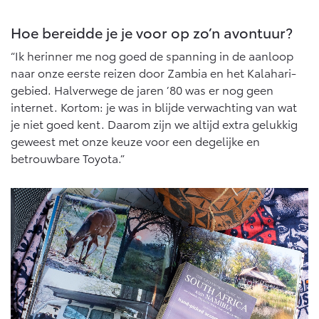
Vanaf € 76.695,-
Vanaf € 27.945,-
Hoe bereidde je je voor op zo’n avontuur?
Proace (excl. BTW)
Proace Verso
“Ik herinner me nog goed de spanning in de aanloop
OOK ALS BATTERIJ-
BATTERIJ-ELEKTRISCH
naar onze eerste reizen door Zambia en het Kalahari-
ELEKTRISCH
gebied. Halverwege de jaren ’80 was er nog geen
internet. Kortom: je was in blijde verwachting van wat
je niet goed kent. Daarom zijn we altijd extra gelukkig
geweest met onze keuze voor een degelijke en
betrouwbare Toyota.”
Vanaf € 37.500,-
Vanaf € 55.950,-
Proace Max (excl. BTW)
Hilux (excl. BTW)
OOK ALS BATTERIJ-
OOK ALS BATTERIJ-
ELEKTRISCH
ELEKTRISCH