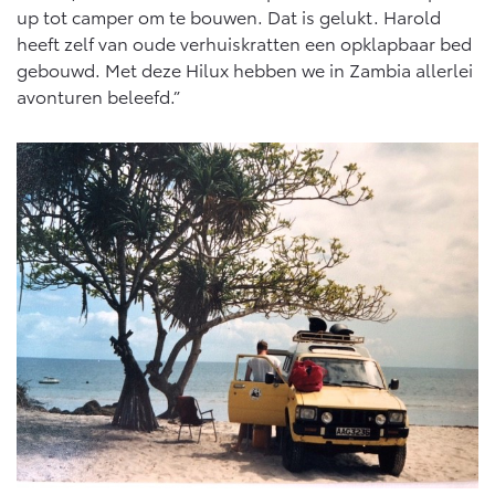
Multimedia
up tot camper om te bouwen. Dat is gelukt. Harold
Connected check
heeft zelf van oude verhuiskratten een opklapbaar bed
Navigatie updates
gebouwd. Met deze Hilux hebben we in Zambia allerlei
bZ4X
bZ4X Touring
BATTERIJ-ELEKTRISCH
BATTERIJ-ELEKTRISCH
avonturen beleefd.”
Vanaf € 39.995,-
Vanaf € 48.995,-
Mirai
Proace City (excl. BTW)
WATERSTOF-ELEKTRISCH
OOK ALS BATTERIJ-
ELEKTRISCH