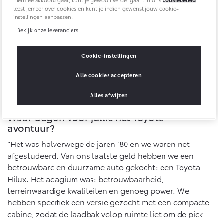
10 jaar batterijgarantie
leest jemeer over cookies en kunt je indien gewenst jouw cookie-
Energie en slim laden
Bedrijfswagens
Toyota fabrieksgarantie
instellingen aanpassen.
Corolla Cross
Toyota C-HR
Bekijk onze leveranciers
HYBRIDE
OOK ALS PLUG-IN
HYBRIDE
Bedrijfswagens op maat
Verzekeren
Onderdelen & Accessoires
Financieren of leasen
Cookie-instellingen
Toyota Autoverzekering
Verzekeren
Onderdelen
Alle cookies accepteren
Toyota Hybride Autoverzekering
Accessoires
Alles afwijzen
Vanaf € 39.995,-
Vanaf € 36.495,-
Banden
Waar begon voor jullie het Toyota-
avontuur?
Connected
Toyota C-HR+
RAV4
“Het was halverwege de jaren ’80 en we waren net
BATTERIJ-ELEKTRISCH
PLUG-IN HYBRIDE
afgestudeerd. Van ons laatste geld hebben we een
Connected Services
betrouwbare en duurzame auto gekocht: een Toyota
MyToyota login
Hilux. Het adagium was: betrouwbaarheid,
terreinwaardige kwaliteiten en genoeg power. We
MyToyota App
hebben specifiek een versie gezocht met een compacte
Abonnementen
cabine, zodat de laadbak volop ruimte liet om de pick-
Vanaf € 37.995,-
Vanaf € 49.995,-