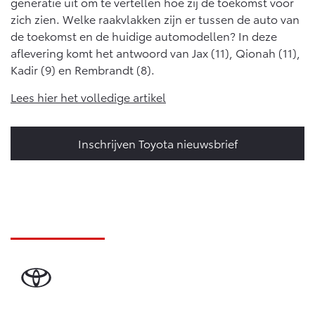
generatie uit om te vertellen hoe zij de toekomst voor
Vanaf € 46.301,-
Vanaf € 56.570,-
zich zien. Welke raakvlakken zijn er tussen de auto van
de toekomst en de huidige automodellen? In deze
aflevering komt het antwoord van Jax (11), Qionah (11),
Land Cruiser (excl. BTW)
Kadir (9) en Rembrandt (8).
Lees hier het volledige artikel
Inschrijven Toyota nieuwsbrief
Vanaf € 89.986,-