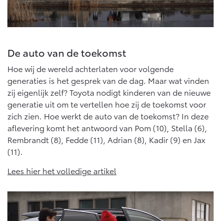
10 jaar batterijgarantie
Energie en slim laden
Bedrijfswagens
Toyota fabrieksgarantie
Corolla Cross
Toyota C-HR
HYBRIDE
OOK ALS PLUG-IN
HYBRIDE
Bedrijfswagens op maat
Verzekeren
De auto van de toekomst
Onderdelen & Accessoires
Financieren of leasen
Hoe wij de wereld achterlaten voor volgende
Toyota Autoverzekering
Verzekeren
Onderdelen
generaties is het gesprek van de dag. Maar wat vinden
Toyota Hybride Autoverzekering
Accessoires
zij eigenlijk zelf? Toyota nodigt kinderen van de nieuwe
Vanaf € 39.995,-
Vanaf € 36.495,-
generatie uit om te vertellen hoe zij de toekomst voor
Banden
zich zien. Hoe werkt de auto van de toekomst? In deze
aflevering komt het antwoord van Pom (10), Stella (6),
Connected
Rembrandt (8), Fedde (11), Adrian (8), Kadir (9) en Jax
Toyota C-HR+
RAV4
BATTERIJ-ELEKTRISCH
PLUG-IN HYBRIDE
(11).
Connected Services
Lees hier het volledige artikel
MyToyota login
MyToyota App
Abonnementen
Vanaf € 37.995,-
Vanaf € 49.995,-