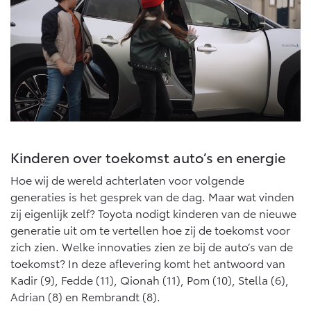
Multimedia
Connected check
Navigatie updates
bZ4X
bZ4X Touring
BATTERIJ-ELEKTRISCH
BATTERIJ-ELEKTRISCH
Vanaf € 39.995,-
Vanaf € 48.995,-
Kinderen over toekomst auto’s en energie
Hoe wij de wereld achterlaten voor volgende
generaties is het gesprek van de dag. Maar wat vinden
Mirai
Proace City (excl. BTW)
zij eigenlijk zelf? Toyota nodigt kinderen van de nieuwe
WATERSTOF-ELEKTRISCH
OOK ALS BATTERIJ-
ELEKTRISCH
generatie uit om te vertellen hoe zij de toekomst voor
zich zien. Welke innovaties zien ze bij de auto’s van de
toekomst? In deze aflevering komt het antwoord van
Kadir (9), Fedde (11), Qionah (11), Pom (10), Stella (6),
Adrian (8) en Rembrandt (8).