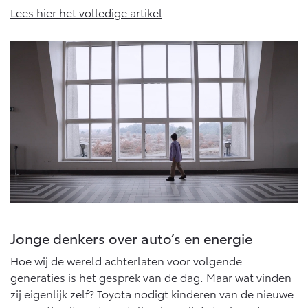
Vanaf € 76.695,-
Vanaf € 27.945,-
Lees hier het volledige artikel
Proace (excl. BTW)
Proace Verso
OOK ALS BATTERIJ-
BATTERIJ-ELEKTRISCH
ELEKTRISCH
Vanaf € 37.500,-
Vanaf € 55.950,-
Proace Max (excl. BTW)
Hilux (excl. BTW)
OOK ALS BATTERIJ-
OOK ALS BATTERIJ-
ELEKTRISCH
ELEKTRISCH
Jonge denkers over auto’s en energie
Hoe wij de wereld achterlaten voor volgende
generaties is het gesprek van de dag. Maar wat vinden
zij eigenlijk zelf? Toyota nodigt kinderen van de nieuwe