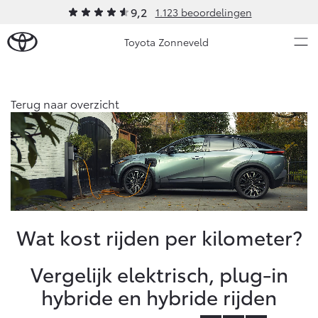
9,2
1.123 beoordelingen
Toyota Zonneveld
Over Ons
Terug naar overzicht
Modellen
Ons bedrijf
Occasions
Ons bedrijf
Aygo X
Yaris
Onze medewerkers
HYBRIDE
HYBRIDE
Contact en Route
Nieuws & Acties
Wat kost rijden per kilometer?
Vacatures
Klantbeoordelingen
Onderhoud
Vergelijk elektrisch, plug-in
Inkoop
hybride en hybride rijden
Vanaf € 23.750,-
Vanaf € 27.195,-
Diensten
Service & Onderhoud