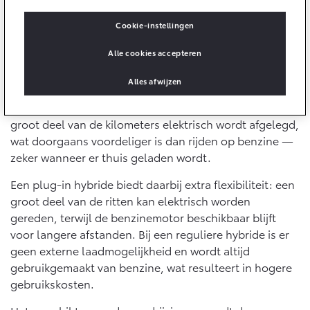
10 jaar batterijgarantie
Energie en slim laden
Bedrijfswagens
Toyota fabrieksgarantie
Cookie-instellingen
Kosten per kilometer
Corolla Cross
Toyota C-HR
HYBRIDE
OOK ALS PLUG-IN
Alle cookies accepteren
De kosten worden vooral bepaald door het energie- of
HYBRIDE
Bedrijfswagens op maat
Verzekeren
Onderdelen & Accessoires
brandstofverbruik in combinatie met de actuele prijzen.
Financieren of leasen
Alles afwijzen
Batterij-elektrisch en plug-in hybride rijden liggen
Toyota Autoverzekering
Verzekeren
daarbij relatief dicht bij elkaar. Dat komt doordat een
Onderdelen
Toyota Hybride Autoverzekering
groot deel van de kilometers elektrisch wordt afgelegd,
Accessoires
wat doorgaans voordeliger is dan rijden op benzine —
Vanaf € 39.995,-
Vanaf € 36.495,-
Banden
zeker wanneer er thuis geladen wordt.
Een plug-in hybride biedt daarbij extra flexibiliteit: een
Connected
Toyota C-HR+
RAV4
groot deel van de ritten kan elektrisch worden
BATTERIJ-ELEKTRISCH
PLUG-IN HYBRIDE
gereden, terwijl de benzinemotor beschikbaar blijft
Connected Services
voor langere afstanden. Bij een reguliere hybride is er
geen externe laadmogelijkheid en wordt altijd
MyToyota login
gebruikgemaakt van benzine, wat resulteert in hogere
MyToyota App
gebruikskosten.
Abonnementen
Vanaf € 37.995,-
Vanaf € 49.995,-