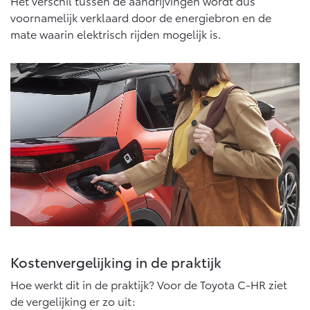
Multimedia
Het verschil tussen de aandrijvingen wordt dus
voornamelijk verklaard door de energiebron en de
Connected check
mate waarin elektrisch rijden mogelijk is.
Navigatie updates
bZ4X
bZ4X Touring
BATTERIJ-ELEKTRISCH
BATTERIJ-ELEKTRISCH
Vanaf € 39.995,-
Vanaf € 48.995,-
Mirai
Proace City (excl. BTW)
WATERSTOF-ELEKTRISCH
OOK ALS BATTERIJ-
ELEKTRISCH
Kostenvergelijking in de praktijk
Hoe werkt dit in de praktijk? Voor de Toyota C-HR ziet
de vergelijking er zo uit: