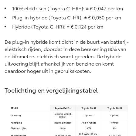
Vanaf € 76.695,-
Vanaf € 27.945,-
100% elektrisch (Toyota C-HR+): ± € 0,047 per km
Plug-in hybride (Toyota C-HR): ± € 0,050 per km
Proace (excl. BTW)
Proace Verso
Hybride (Toyota C-HR): ± € 0,124 per km
OOK ALS BATTERIJ-
BATTERIJ-ELEKTRISCH
ELEKTRISCH
De plug-in hybride komt dicht in de buurt van batterij-
elektrisch rijden, doordat in deze berekening 80% van
de kilometers elektrisch wordt gereden. De hybride
uitvoering blijft afhankelijk van benzine en komt
daardoor hoger uit in gebruikskosten.
Vanaf € 37.500,-
Vanaf € 55.950,-
Toelichting en vergelijkingstabel
Proace Max (excl. BTW)
Hilux (excl. BTW)
OOK ALS BATTERIJ-
OOK ALS BATTERIJ-
ELEKTRISCH
ELEKTRISCH